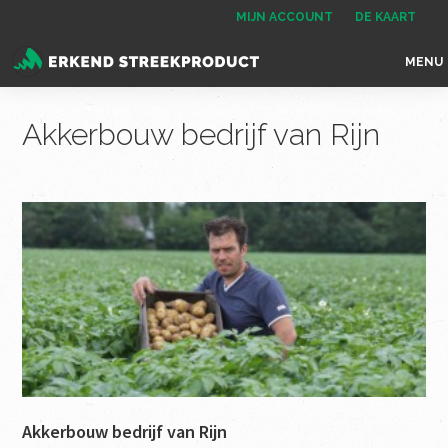
Spring
Door
Spring
MIJN ACCOUNT
DE KAART
naar
naar
naar
MENU
de
de
de
Erkend
het
hoofdnavigatie
hoofd
voettekst
Streekproduct
enige
Akkerbouw bedrijf van Rijn
inhoud
onafhankelijke
landelijke
keurmerk
voor
streekproducten
Akkerbouw bedrijf van Rijn