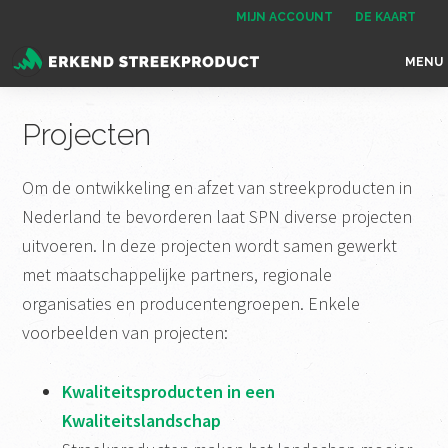
Spring
Door
Spring
MIJN ACCOUNT
DE KAART
naar
naar
naar
MENU
de
de
de
Erkend
het
hoofdnavigatie
hoofd
voettekst
Streekproduct
enige
Projecten
inhoud
onafhankelijke
landelijke
Om de ontwikkeling en afzet van streekproducten in
keurmerk
Nederland te bevorderen laat SPN diverse projecten
voor
uitvoeren. In deze projecten wordt samen gewerkt
streekproducten
met maatschappelijke partners, regionale
organisaties en producentengroepen. Enkele
voorbeelden van projecten:
Kwaliteitsproducten in een
Kwaliteitslandschap