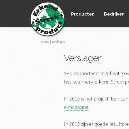
Spring
Door
Spring
naar
naar
naar
Producten
Bedrijven
de
de
de
hoofdnavigatie
hoofd
voettekst
inhoud
Erkend
Home
|
Verslagen
het
Streekproduct
enige
Verslagen
onafhankelijke
landelijke
SPN rapporteert regelmatig ov
keurmerk
het keurmerk Erkend Streekp
voor
streekproducten
In 2015 is het project ‘Een L
e-magazine
:
In 2015 zijn er goede resulta