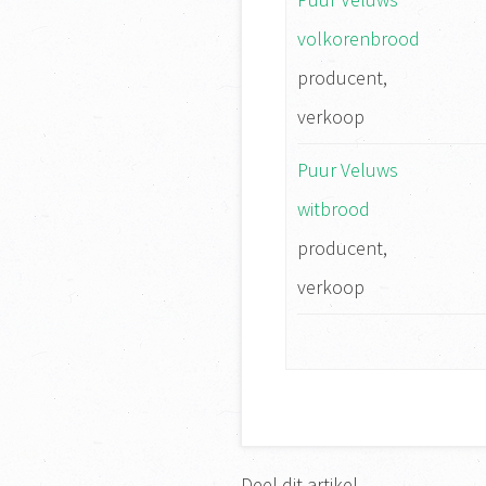
volkorenbrood
producent,
verkoop
Puur Veluws
witbrood
producent,
verkoop
Deel dit artikel...