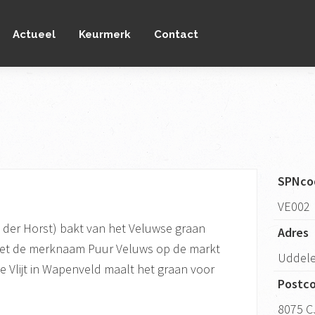
Actueel
Keurmerk
Contact
SPNco
VE002
n der Horst) bakt van het Veluwse graan
Adres
met de merknaam Puur Veluws op de markt
Uddele
 Vlijt in Wapenveld maalt het graan voor
Postc
8075 C