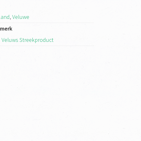
k
land
,
Veluwe
kmerk
 Veluws Streekproduct