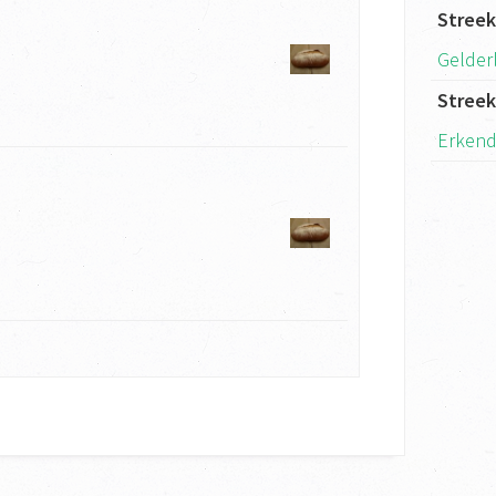
Stree
Gelder
Stree
Erkend