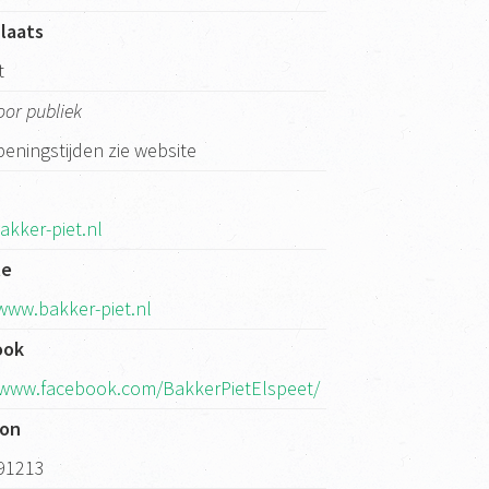
laats
t
oor publiek
eningstijden zie website
akker-piet.nl
te
/www.bakker-piet.nl
ook
/www.facebook.com/BakkerPietElspeet/
oon
91213