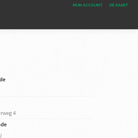
MIJN ACCOUNT
DE KAART
de
rweg 4
ode
J