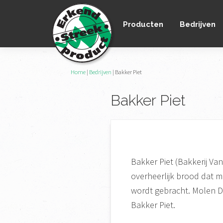
Spring
Door
Spring
naar
naar
naar
Producten
Bedrijven
de
de
de
hoofdnavigatie
hoofd
voettekst
inhoud
Erkend
Home
|
Bedrijven
|
Bakker Piet
het
Streekproduct
enige
Bakker Piet
onafhankelijke
landelijke
keurmerk
voor
streekproducten
Bakker Piet (Bakkerij Va
overheerlijk brood dat 
wordt gebracht. Molen De
Bakker Piet.