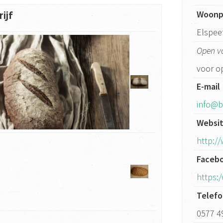
Woonp
ijf
Elspee
Open v
voor op
E-mail
info@b
Websi
http:/
Faceb
https:
Telef
0577 4