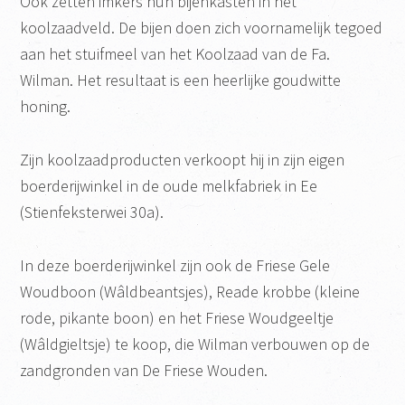
Ook zetten imkers hun bijenkasten in het
koolzaadveld. De bijen doen zich voornamelijk tegoed
aan het stuifmeel van het Koolzaad van de Fa.
Wilman. Het resultaat is een heerlijke goudwitte
honing.
Zijn koolzaadproducten verkoopt hij in zijn eigen
boerderijwinkel in de oude melkfabriek in Ee
(Stienfeksterwei 30a).
In deze boerderijwinkel zijn ook de Friese Gele
Woudboon (Wâldbeantsjes), Reade krobbe (kleine
rode, pikante boon) en het Friese Woudgeeltje
(Wâldgieltsje) te koop, die Wilman verbouwen op de
zandgronden van De Friese Wouden.