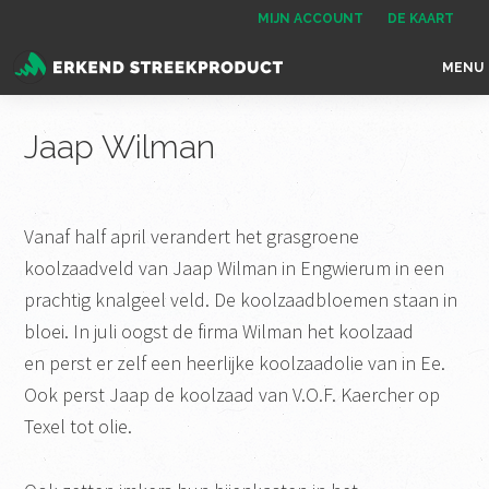
Spring
Door
Spring
MIJN ACCOUNT
DE KAART
naar
naar
naar
MENU
de
de
de
Erkend
het
hoofdnavigatie
hoofd
voettekst
Streekproduct
enige
Jaap Wilman
inhoud
onafhankelijke
landelijke
keurmerk
Vanaf half april verandert het grasgroene
voor
koolzaadveld van Jaap Wilman in Engwierum in een
streekproducten
prachtig knalgeel veld. De koolzaadbloemen staan in
bloei. In juli oogst de firma Wilman het koolzaad
en perst er zelf een heerlijke koolzaadolie van in Ee.
Ook perst Jaap de koolzaad van V.O.F. Kaercher op
Texel tot olie.