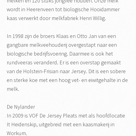
melken en 120 stuks jongvee houden. Onze melk
wordt in Heerenveen tot biologische Hooidammer
kaas verwerkt door melkfabriek Henri Willig.
In 1998 zijn de broers Klaas en Otto Jan van een
gangbare melkveehouderij overgestapt naar een
biologische bedrijfsvoering. Daarmee is ook het
rundveeras veranderd. Er is een overstap gemaakt
van de Holstein-Frisian naar Jersey. Dit is een sobere
en sterke koe met een hoog vet- en eiwitgehalte in de
melk.
De Nylander
In 2009 is VOF De Jersey Pleats met als hoofdlocatie
It Heidenskip, uitgebreid met een kaasmakerij in
Workum.