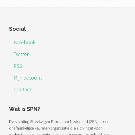
Footer
Social
Facebook
Twitter
RSS
Mijn account
Contact
Wat is SPN?
De stichting Streekeigen Producten Nederland (SPN) is een
onafhankelijke keurmerkorganisatie die zich inzet voor
ondersteuning van regionale initiatieven op het gebied van