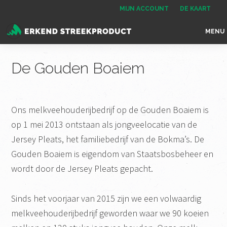
Spring
Door
Spring
MIJN ACCOUNT
DE KAART
naar
naar
naar
MENU
de
de
de
Erkend
het
hoofdnavigatie
hoofd
voettekst
Streekproduct
enige
De Gouden Boaiem
inhoud
onafhankelijke
landelijke
keurmerk
Ons melkveehouderijbedrijf op de Gouden Boaiem is
voor
op 1 mei 2013 ontstaan als jongveelocatie van de
streekproducten
Jersey Pleats, het familiebedrijf van de Bokma’s. De
Gouden Boaiem is eigendom van Staatsbosbeheer en
wordt door de Jersey Pleats gepacht.
Sinds het voorjaar van 2015 zijn we een volwaardig
melkveehouderijbedrijf geworden waar we 90 koeien