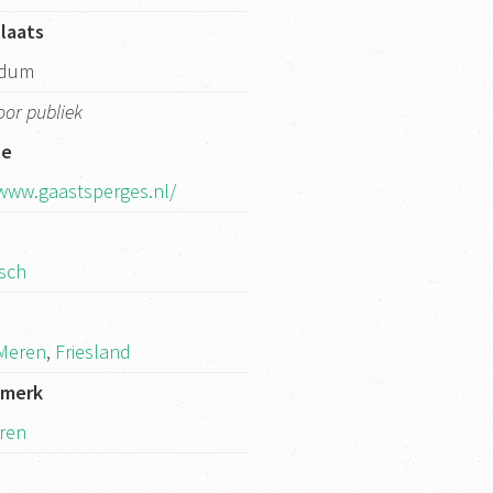
laats
rdum
oor publiek
te
/www.gaastsperges.nl/
isch
k
 Meren
,
Friesland
kmerk
ren