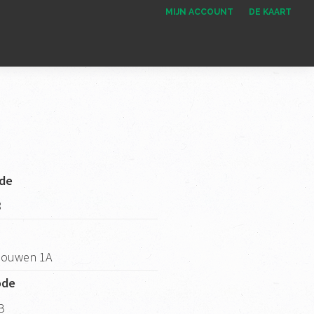
MIJN ACCOUNT
DE KAART
de
8
Bouwen 1A
ode
B