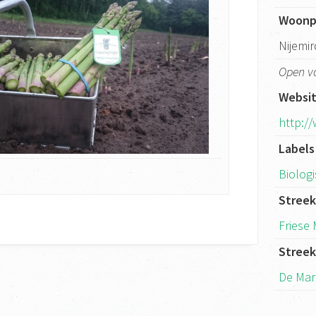
Woonp
Nijemi
Open v
Websi
http:/
Labels
Biolog
Stree
Friese
Stree
De Mar