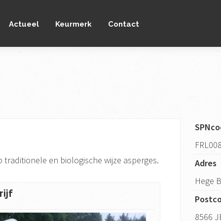
Actueel
Keurmerk
Contact
SPNco
FRL00
traditionele en biologische wijze asperges.
Adres
Hege 
ijf
Postc
8566 J