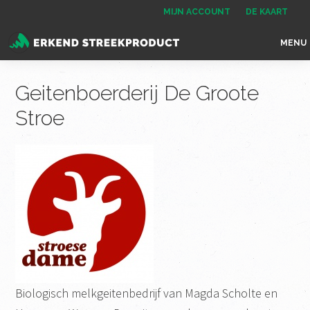
Spring
Door
Spring
MIJN ACCOUNT
DE KAART
naar
naar
naar
MENU
de
de
de
Erkend
het
hoofdnavigatie
hoofd
voettekst
Streekproduct
enige
Geitenboerderij De Groote
inhoud
onafhankelijke
Stroe
landelijke
keurmerk
voor
streekproducten
Biologisch melkgeitenbedrijf van Magda Scholte en