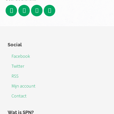
Footer
Social
Facebook
Twitter
RSS
Mijn account
Contact
Wat is SPN?