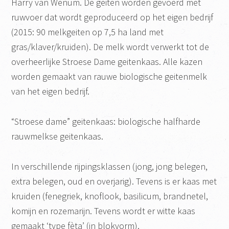
Harry van Wenum. De geiten worden gevoerd met
ruwvoer dat wordt geproduceerd op het eigen bedrijf
(2015: 90 melkgeiten op 7,5 ha land met
gras/klaver/kruiden). De melk wordt verwerkt tot de
overheerlijke Stroese Dame geitenkaas. Alle kazen
worden gemaakt van rauwe biologische geitenmelk
van het eigen bedrijf.
“Stroese dame” geitenkaas: biologische halfharde
rauwmelkse geitenkaas.
In verschillende rijpingsklassen (jong, jong belegen,
extra belegen, oud en overjarig). Tevens is er kaas met
kruiden (fenegriek, knoflook, basilicum, brandnetel,
komijn en rozemarijn. Tevens wordt er witte kaas
gemaakt ‘type fèta’ (in blokvorm).