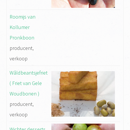
Roomijs van
Kollumer
Pronkboon
producent,
verkoop
Wâldbeantsjefriet
( Friet van Gele
Woudbonen )
producent,
verkoop
Wichter desserts