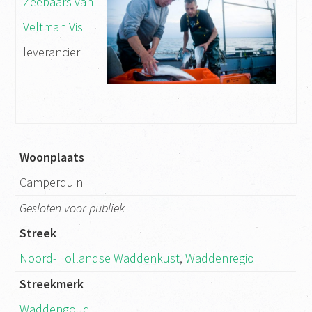
Zeebaars van
Veltman Vis
leverancier
Woonplaats
Camperduin
Gesloten voor publiek
Streek
Noord-Hollandse Waddenkust
,
Waddenregio
Streekmerk
Waddengoud