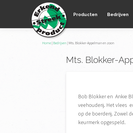
Spring
Door
Spring
naar
naar
naar
Producten
Bedrijven
de
de
de
hoofdnavigatie
hoofd
voettekst
inhoud
Erkend
Home
|
Bedrijven
|
Mts. Blokker-Appelman en zoon
het
Streekproduct
enige
Mts. Blokker-Ap
onafhankelijke
landelijke
keurmerk
voor
streekproducten
Bob Blokker en Ankie B
veehouderij. Het vlees e
op de boerderij. Zowel d
keurmerk opgespeld.