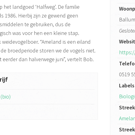
p het landgoed ‘Halfweg’. De familie
Woonp
ds 1986. Hierbij zijn ze gewend geen
Ballu
gsmiddelen te gebruiken, dus de
Geslote
gisch was voor hen een kleine stap.
Websi
k weidevogelboer. “Ameland is een eiland
 de broedperiode storen we de vogels niet.
https:
eerder dan halverwege juni”, vertelt Bob.
Telef
0519 5
ijf
Labels
Biolog
(bio)
Stree
Amela
Stree