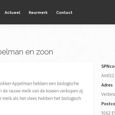
Actueel
Keurmerk
Contact
pelman en zoon
SPNco
Am012
lokker-Appelman hebben een biologische
Adres
n de rauwe melk van de koeien verkopen zij
Verbin
e melk als het vlees hebben het biologisch
Postc
9162 