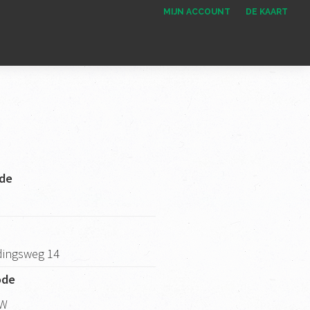
MIJN ACCOUNT
DE KAART
de
dingsweg 14
ode
EW