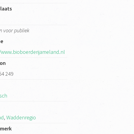
laats
m
n voor publiek
te
//www.bioboerderijameland.nl
oon
54 249
isch
k
nd
,
Waddenregio
kmerk