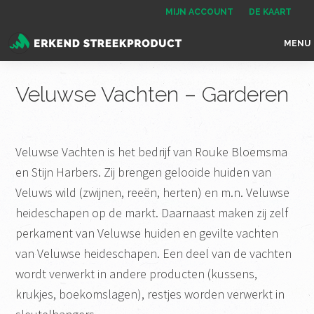
Spring
Door
Spring
MIJN ACCOUNT
DE KAART
naar
naar
naar
MENU
de
de
de
Erkend
het
hoofdnavigatie
hoofd
voettekst
Streekproduct
enige
Veluwse Vachten – Garderen
inhoud
onafhankelijke
landelijke
keurmerk
Veluwse Vachten is het bedrijf van Rouke Bloemsma
voor
en Stijn Harbers. Zij brengen gelooide huiden van
streekproducten
Veluws wild (zwijnen, reeën, herten) en m.n. Veluwse
heideschapen op de markt. Daarnaast maken zij zelf
perkament van Veluwse huiden en gevilte vachten
van Veluwse heideschapen. Een deel van de vachten
wordt verwerkt in andere producten (kussens,
krukjes, boekomslagen), restjes worden verwerkt in