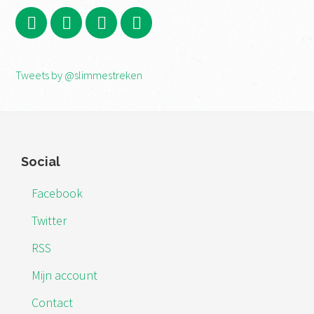
Primaire
Tweets by @slimmestreken
Sidebar
Footer
Social
Facebook
Twitter
RSS
Mijn account
Contact