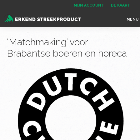
Spring
Door
Spring
Spring
MIJN ACCOUNT
DE KAART
naar
naar
naar
naar
MENU
de
de
de
de
Erkend
het
hoofdnavigatie
hoofd
eerste
voettekst
Streekproduct
enige
‘Matchmaking’ voor
inhoud
sidebar
onafhankelijke
Brabantse boeren en horeca
landelijke
keurmerk
voor
streekproducten