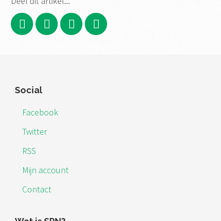
Deel dit artikel...
Footer
Social
Facebook
Twitter
RSS
Mijn account
Contact