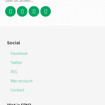
Deel dit artikel...
Footer
Social
Facebook
Twitter
RSS
Mijn account
Contact