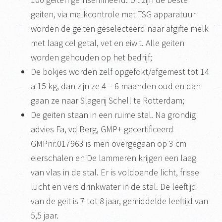
geiten, via melkcontrole met TSG apparatuur
worden de geiten geselecteerd naar afgifte melk
met laag cel getal, vet en eiwit. Alle geiten
worden gehouden op het bedrijf;
De bokjes worden zelf opgefokt/afgemest tot 14
a 15 kg, dan zijn ze 4 – 6 maanden oud en dan
gaan ze naar Slagerij Schell te Rotterdam;
De geiten staan in een ruime stal. Na grondig
advies Fa, vd Berg, GMP+ gecertificeerd
GMPnr.017963 is men overgegaan op 3 cm
eierschalen en De lammeren krijgen een laag
van vlas in de stal. Er is voldoende licht, frisse
lucht en vers drinkwater in de stal. De leeftijd
van de geit is 7 tot 8 jaar, gemiddelde leeftijd van
5,5 jaar.