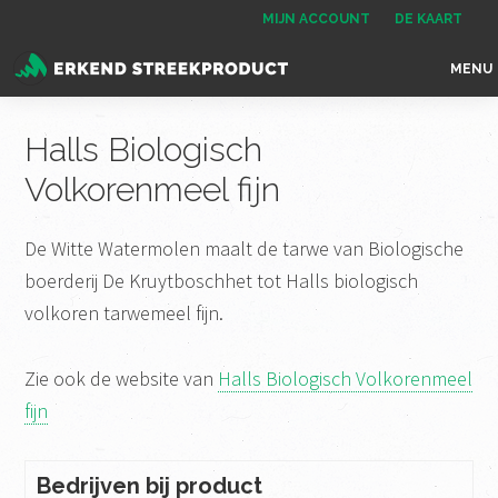
Spring
Door
Spring
MIJN ACCOUNT
DE KAART
naar
naar
naar
MENU
de
de
de
Erkend
het
hoofdnavigatie
hoofd
voettekst
Streekproduct
enige
Halls Biologisch
inhoud
onafhankelijke
Volkorenmeel fijn
landelijke
keurmerk
De Witte Watermolen maalt de tarwe van Biologische
voor
boerderij De Kruytboschhet tot Halls biologisch
streekproducten
volkoren tarwemeel fijn.
Zie ook de website van
Halls Biologisch Volkorenmeel
fijn
Bedrijven bij product