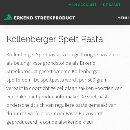
Spring
Door
Spring
MIJN ACCOUNT
DE KAART
naar
naar
naar
MENU
de
de
de
Erkend
het
hoofdnavigatie
hoofd
voettekst
Streekproduct
enige
Kollenberger Spelt Pasta
inhoud
onafhankelijke
landelijke
Kollenberger Speltpasta is een gedroogde pasta met
keurmerk
als belangrijkste grondstof de als Erkend
voor
Streekproduct gecertificeerde Kollenberger
streekproducten
speltbloem. De speltpasta wordt per 500 gram
verpakt in doorzichtige cellofaan zakken voorzien van
een etiket met productinformatie. De speltpasta
onderscheidt zich van reguliere pasta gemaakt van
durum tarwe (die ook door Pasta Pura wordt
geproduceerd) door de afwijkende kleur.