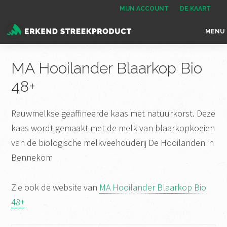
Spring
Door
Spring
MIJN ACCOUNT
DE KAART
naar
naar
naar
MENU
de
de
de
Erkend
het
hoofdnavigatie
hoofd
voettekst
Streekproduct
enige
MA Hooilander Blaarkop Bio
inhoud
onafhankelijke
48+
landelijke
keurmerk
Rauwmelkse geaffineerde kaas met natuurkorst. Deze
voor
kaas wordt gemaakt met de melk van blaarkopkoeien
streekproducten
van de biologische melkveehouderij De Hooilanden in
Bennekom
Zie ook de website van
MA Hooilander Blaarkop Bio
48+