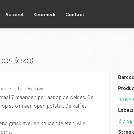
Actueel
Keurmerk
Contact
es (eko)
Barco
Produ
vlees uit de Betuwe.
maal 7 maanden per jaar op de weides. De
rundvl
e op stro in een open potstal. De kalfjes
Labels
Biolog
tend grasklaver en kruiden te eten. Alle
orns.
Stree