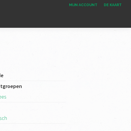
MIJN ACCOUNT
DE KAART
de
ctgroepen
ees
isch
k