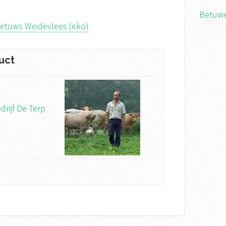
Betuwe
etuws Weidevlees (eko)
uct
rijf De Terp