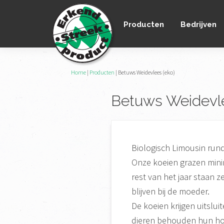
Spring
Door
Spring
naar
naar
naar
Producten
Bedrijven
de
de
de
hoofdnavigatie
hoofd
voettekst
inhoud
Erkend
Home
|
Producten
|
Betuws Weidevlees (eko)
het
Streekproduct
enige
Betuws Weidevle
onafhankelijke
landelijke
keurmerk
voor
Biologisch Limousin rund
streekproducten
Onze koeien grazen mini
rest van het jaar staan z
blijven bij de moeder.
De koeien krijgen uitslui
dieren behouden hun ho