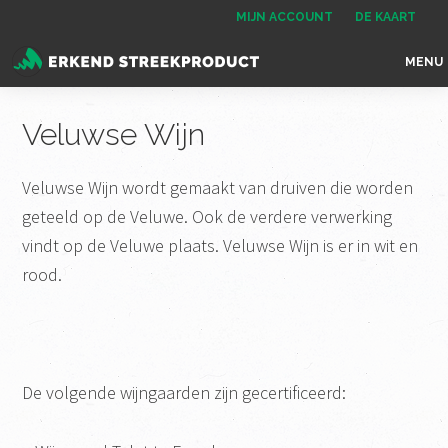
Spring
Door
Spring
MIJN ACCOUNT
DE KAART
naar
naar
naar
MENU
de
de
de
Erkend
het
hoofdnavigatie
hoofd
voettekst
Streekproduct
enige
Veluwse Wijn
inhoud
onafhankelijke
landelijke
Veluwse Wijn wordt gemaakt van druiven die worden
keurmerk
geteeld op de Veluwe. Ook de verdere verwerking
voor
vindt op de Veluwe plaats. Veluwse Wijn is er in wit en
streekproducten
rood.
De volgende wijngaarden zijn gecertificeerd: