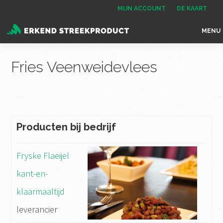
Spring
Door
Spring
MIJN ACCOUNT
DE KAART
naar
naar
naar
MENU
de
de
de
Erkend
het
hoofdnavigatie
hoofd
voettekst
Streekproduct
enige
Fries Veenweidevlees
inhoud
onafhankelijke
landelijke
keurmerk
voor
Producten bij bedrijf
streekproducten
Fryske Flaeijel
kant-en-
klaarmaaltijd
leverancier