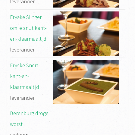
leverancier
Fryske Slinger
om ‘e snut kant-
en-klaarmaaltijd
leverancier
Fryske Snert
kant-en-
klaarmaaltijd
leverancier
Berenburg droge
worst
verkoop