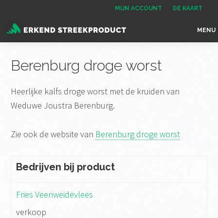
Spring
Door
Spring
MIJN ACCOUNT
DE KAART
naar
naar
naar
MENU
de
de
de
Erkend
het
hoofdnavigatie
hoofd
voettekst
Streekproduct
enige
Berenburg droge worst
inhoud
onafhankelijke
landelijke
Heerlijke kalfs droge worst met de kruiden van
keurmerk
Weduwe Joustra Berenburg.
voor
streekproducten
Zie ook de website van
Berenburg droge worst
Bedrijven bij product
Fries Veenweidevlees
verkoop