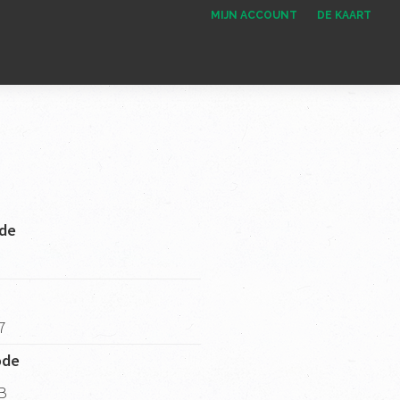
MIJN ACCOUNT
DE KAART
de
 7
ode
B