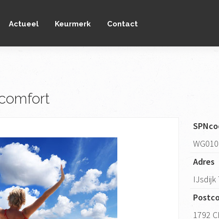
Actueel
Keurmerk
Contact
comfort
SPNco
WG010
Adres
IJsdijk
Postc
1792 C