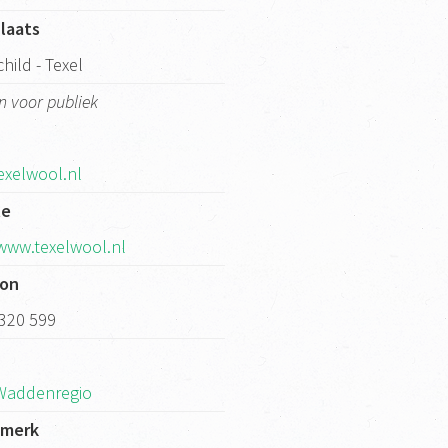
laats
hild - Texel
n voor publiek
exelwool.nl
te
/www.texelwool.nl
oon
 320 599
k
Waddenregio
kmerk