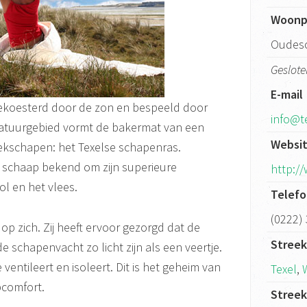
Woonp
Oudesc
Geslote
E-mail
gekoesterd door de zon en bespeeld door
info@t
natuurgebied vormt de bakermat van een
Websi
oekschapen: het Texelse schapenras.
e schaap bekend om zijn superieure
http:/
l en het vlees.
Telef
(0222)
op zich. Zij heeft ervoor gezorgd dat de
Stree
 schapenvacht zo licht zijn als een veertje.
ventileert en isoleert. Dit is het geheim van
Texel
,
pcomfort.
Stree