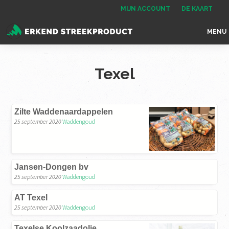
Spring
Door
Spring
MIJN ACCOUNT
DE KAART
naar
naar
naar
MENU
de
de
de
Erkend
het
hoofdnavigatie
hoofd
voettekst
Streekproduct
enige
inhoud
Texel
onafhankelijke
landelijke
keurmerk
Zilte Waddenaardappelen
voor
25 september 2020
Waddengoud
streekproducten
Jansen-Dongen bv
25 september 2020
Waddengoud
AT Texel
25 september 2020
Waddengoud
Texelse Koolzaadolie