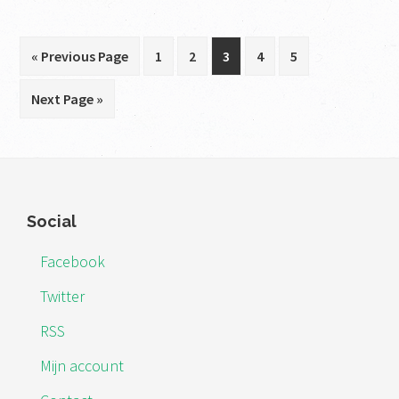
Go
Go
Go
Go
Go
Go
«
Previous Page
1
2
3
4
5
to
to
to
to
to
to
Go
Next Page »
page
page
page
page
page
to
Footer
Social
Facebook
Twitter
RSS
Mijn account