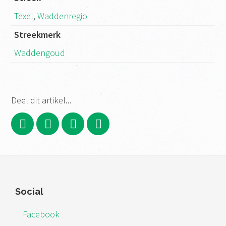
Texel
,
Waddenregio
Streekmerk
Waddengoud
Deel dit artikel...
Footer
Social
Facebook