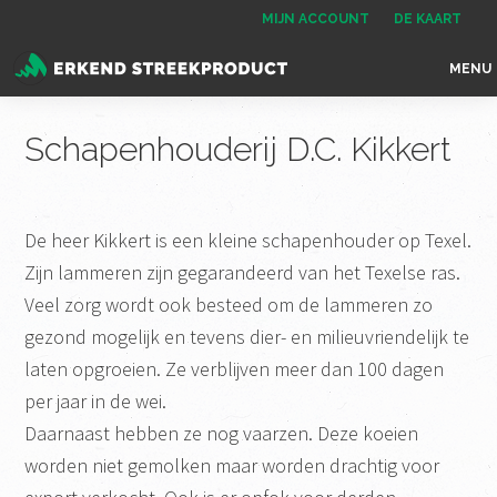
Spring
Door
Spring
MIJN ACCOUNT
DE KAART
naar
naar
naar
MENU
de
de
de
Erkend
het
hoofdnavigatie
hoofd
voettekst
Streekproduct
enige
Schapenhouderij D.C. Kikkert
inhoud
onafhankelijke
landelijke
keurmerk
De heer Kikkert is een kleine schapenhouder op Texel.
voor
Zijn lammeren zijn gegarandeerd van het Texelse ras.
streekproducten
Veel zorg wordt ook besteed om de lammeren zo
gezond mogelijk en tevens dier- en milieuvriendelijk te
laten opgroeien. Ze verblijven meer dan 100 dagen
per jaar in de wei.
Daarnaast hebben ze nog vaarzen. Deze koeien
worden niet gemolken maar worden drachtig voor