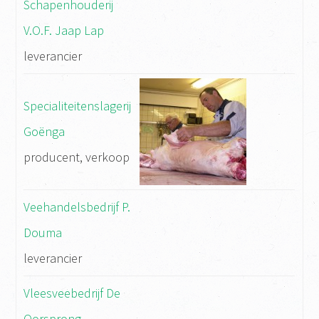
Schapenhouderij
V.O.F. Jaap Lap
leverancier
Specialiteitenslagerij
Goënga
producent, verkoop
Veehandelsbedrijf P.
Douma
leverancier
Vleesveebedrijf De
Oorsprong