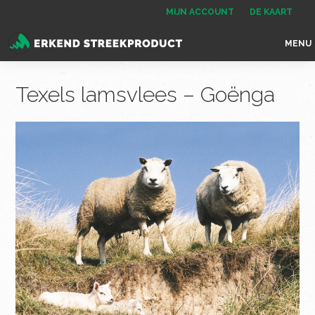
Spring
Door
Spring
MIJN ACCOUNT
DE KAART
naar
naar
naar
MENU
de
de
de
Erkend
het
hoofdnavigatie
hoofd
voettekst
Streekproduct
enige
Texels lamsvlees – Goënga
inhoud
onafhankelijke
landelijke
keurmerk
voor
streekproducten