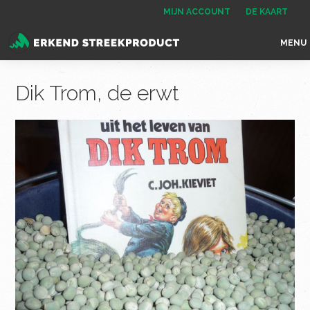
Spring
Door
Spring
MIJN ACCOUNT
DE KAART
naar
naar
naar
MENU
de
de
de
Erkend
het
hoofdnavigatie
hoofd
voettekst
Streekproduct
enige
Dik Trom, de erwt
inhoud
onafhankelijke
landelijke
keurmerk
voor
streekproducten