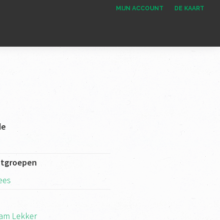
MIJN ACCOUNT
DE KAART
de
ctgroepen
ees
am Lekker