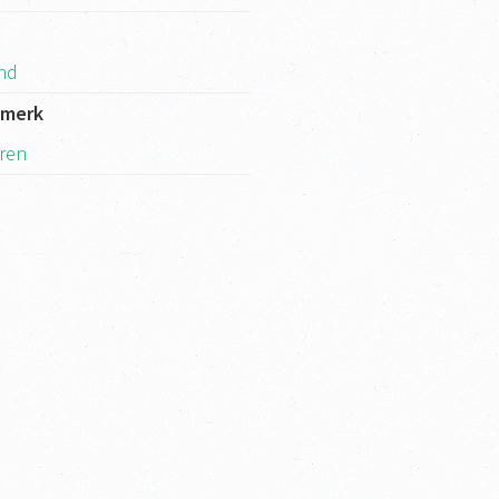
k
and
kmerk
ren