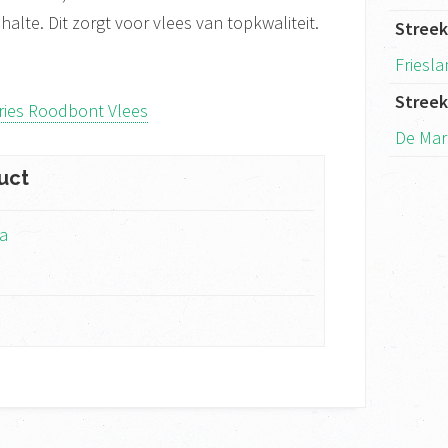
halte. Dit zorgt voor vlees van topkwaliteit.
Stree
Friesl
Stree
ries Roodbont Vlees
De Mar
uct
ra