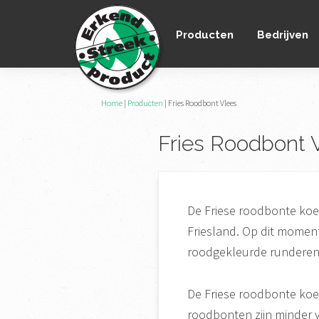
Spring
Door
Spring
naar
naar
naar
Producten
Bedrijven
de
de
de
hoofdnavigatie
hoofd
voettekst
inhoud
Erkend
Home
|
Producten
|
Fries Roodbont Vlees
het
Streekproduct
enige
Fries Roodbont 
onafhankelijke
landelijke
keurmerk
voor
De Friese roodbonte koe 
streekproducten
Friesland. Op dit moment 
roodgekleurde runderen
De Friese roodbonte koe 
roodbonten zijn minder 