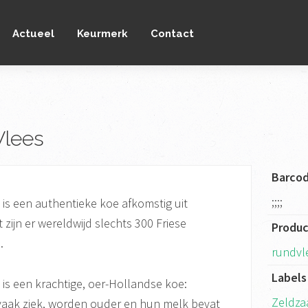
Actueel
Keurmerk
Contact
Vlees
Barco
;;;;
is een authentieke koe afkomstig uit
zijn er wereldwijd slechts 300 Friese
Produ
.
rundvl
Labels
is een krachtige, oer-Hollandse koe:
Zeldza
vaak ziek, worden ouder en hun melk bevat