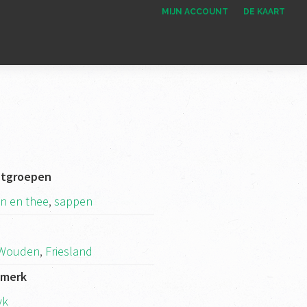
MIJN ACCOUNT
DE KAART
ctgroepen
n en thee
,
sappen
k
 Wouden
,
Friesland
kmerk
yk