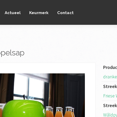
Actueel
Keurmerk
Contact
ppelsap
Produ
dranke
Stree
Friese
Stree
Wâldp