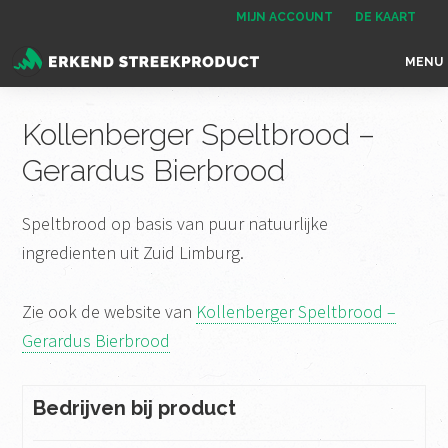
Spring
Door
Spring
MIJN ACCOUNT
DE KAART
naar
naar
naar
MENU
de
de
de
Erkend
het
hoofdnavigatie
hoofd
voettekst
Streekproduct
enige
Kollenberger Speltbrood –
inhoud
onafhankelijke
Gerardus Bierbrood
landelijke
keurmerk
Speltbrood op basis van puur natuurlijke
voor
ingredienten uit Zuid Limburg.
streekproducten
Zie ook de website van
Kollenberger Speltbrood –
Gerardus Bierbrood
Bedrijven bij product