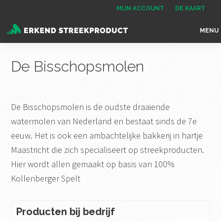
Spring
Door
Spring
MIJN ACCOUNT
DE KAART
naar
naar
naar
MENU
de
de
de
Erkend
het
hoofdnavigatie
hoofd
voettekst
Streekproduct
enige
De Bisschopsmolen
inhoud
onafhankelijke
landelijke
keurmerk
De Bisschopsmolen is de oudste draaiende
voor
watermolen van Nederland en bestaat sinds de 7e
streekproducten
eeuw. Het is ook een ambachtelijke bakkerij in hartje
Maastricht die zich specialiseert op streekproducten.
Hier wordt allen gemaakt op basis van 100%
Kollenberger Spelt
Producten bij bedrijf