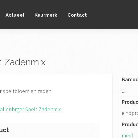
Actueel
Keurmerk
Contact
lt Zadenmix
Barco
;;;;
r speltbloem en zaden.
Produ
ollenbrger Spelt Zadenmix
eindpr
Produ
uct
meel