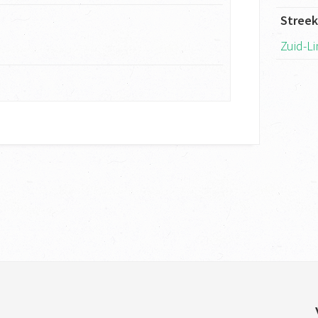
Stree
Zuid-L