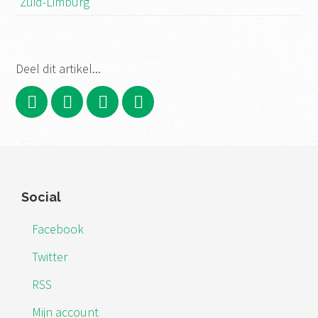
Zuid-Limburg
Deel dit artikel...
Footer
Social
Facebook
Twitter
RSS
Mijn account