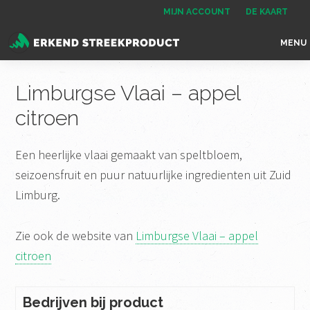
Spring
Door
Spring
MIJN ACCOUNT
DE KAART
naar
naar
naar
MENU
de
de
de
Erkend
het
hoofdnavigatie
hoofd
voettekst
Streekproduct
enige
Limburgse Vlaai – appel
inhoud
onafhankelijke
citroen
landelijke
keurmerk
Een heerlijke vlaai gemaakt van speltbloem,
voor
seizoensfruit en puur natuurlijke ingredienten uit Zuid
streekproducten
Limburg.
Zie ook de website van
Limburgse Vlaai – appel
citroen
Bedrijven bij product