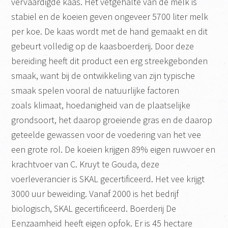
vervaardigde kaas. Het vetgehalte van de melk is
stabiel en de koeien geven ongeveer 5700 liter melk
per koe. De kaas wordt met de hand gemaakt en dit
gebeurt volledig op de kaasboerderij. Door deze
bereiding heeft dit product een erg streekgebonden
smaak, want bij de ontwikkeling van zijn typische
smaak spelen vooral de natuurlijke factoren
zoals klimaat, hoedanigheid van de plaatselijke
grondsoort, het daarop groeiende gras en de daarop
geteelde gewassen voor de voedering van het vee
een grote rol. De koeien krijgen 89% eigen ruwvoer en
krachtvoer van C. Kruyt te Gouda, deze
voerleverancier is SKAL gecertificeerd. Het vee krijgt
3000 uur beweiding. Vanaf 2000 is het bedrijf
biologisch, SKAL gecertificeerd. Boerderij De
Eenzaamheid heeft eigen opfok. Er is 45 hectare