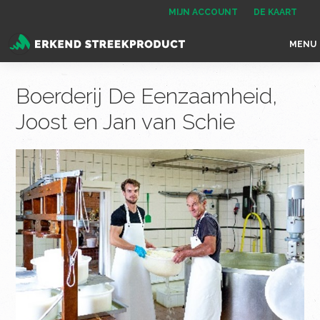
Spring
Door
Spring
MIJN ACCOUNT
DE KAART
naar
naar
naar
MENU
de
de
de
Erkend
het
hoofdnavigatie
hoofd
voettekst
Streekproduct
enige
Boerderij De Eenzaamheid,
inhoud
onafhankelijke
Joost en Jan van Schie
landelijke
keurmerk
voor
streekproducten