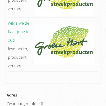
producent,
verkoop
Wilde Weide
Kaas jong tot
oud
leverancier,
producent,
verkoop
Adres
Zwanburgerpolder 6