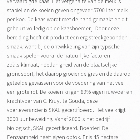
vervaardigde kaas. Het vetgehalte van de melk is
stabiel en de koeien geven ongeveer 5700 liter melk
per koe. De kaas wordt met de hand gemaakt en dit
gebeurt volledig op de kaasboerderij. Door deze
bereiding heeft dit product een erg streekgebonden
smaak, want bij de ontwikkeling van zijn typische
smaak spelen vooral de natuurlijke factoren
zoals klimaat, hoedanigheid van de plaatselijke
grondsoort, het daarop groeiende gras en de daarop
geteelde gewassen voor de voedering van het vee
een grote rol. De koeien krijgen 89% eigen ruwvoer en
krachtvoer van C. Kruyt te Gouda, deze
voerleverancier is SKAL gecertificeerd. Het vee krijgt
3000 uur beweiding. Vanaf 2000 is het bedrijf
biologisch, SKAL gecertificeerd. Boerderij De
Eenzaamheid heeft eigen opfok. Er is 45 hectare