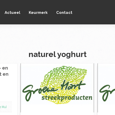
Actueel
Keurmerk
Contact
naturel yoghurt
- en
t en
e Mul