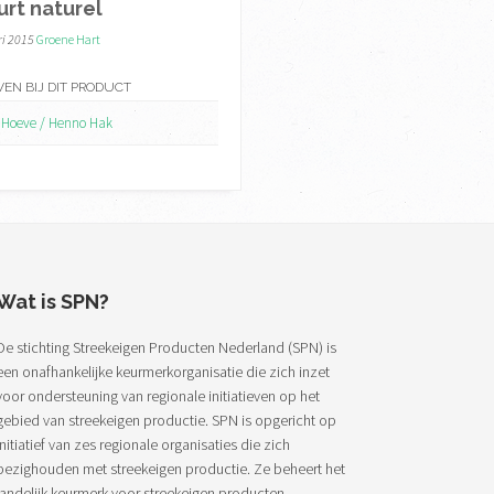
rt naturel
ri 2015
Groene Hart
VEN BIJ DIT PRODUCT
 Hoeve / Henno Hak
Wat is SPN?
De stichting Streekeigen Producten Nederland (SPN) is
een onafhankelijke keurmerkorganisatie die zich inzet
voor ondersteuning van regionale initiatieven op het
gebied van streekeigen productie. SPN is opgericht op
initiatief van zes regionale organisaties die zich
bezighouden met streekeigen productie. Ze beheert het
landelijk keurmerk voor streekeigen producten.