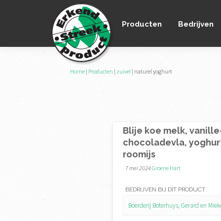
Spring
Door
Spring
naar
naar
naar
Producten
Bedrijven
de
de
de
hoofdnavigatie
hoofd
voettekst
inhoud
Erkend
Home
|
Producten
|
zuivel
|
naturel yoghurt
het
Streekproduct
enige
onafhankelijke
landelijke
Blije koe melk, vanille
keurmerk
chocoladevla, yoghur
voor
roomijs
streekproducten
7 mei 2024
Groene Hart
BEDRIJVEN BIJ DIT PRODUCT
Boerderij Boterhuys, Gerard en Miek