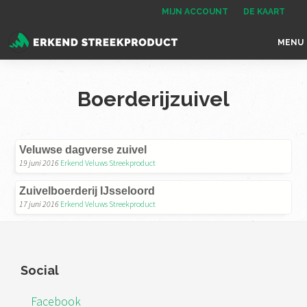
Spring
Door
Spring
MIJN ACCOUNT
DE KAART
naar
naar
naar
MENU
de
de
de
Erkend
het
hoofdnavigatie
hoofd
voettekst
Streekproduct
enige
inhoud
Boerderijzuivel
onafhankelijke
landelijke
keurmerk
Veluwse dagverse zuivel
voor
19 juni 2016
Erkend Veluws Streekproduct
streekproducten
Zuivelboerderij IJsseloord
17 juni 2016
Erkend Veluws Streekproduct
Footer
Social
Facebook