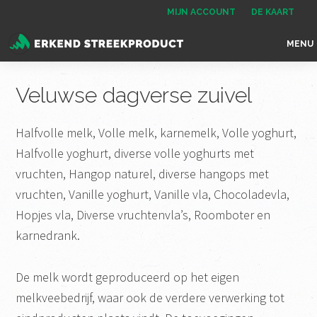
Spring
Door
Spring
MIJN ACCOUNT
DE KAART
naar
naar
naar
MENU
de
de
de
Erkend
het
hoofdnavigatie
hoofd
voettekst
Streekproduct
enige
Veluwse dagverse zuivel
inhoud
onafhankelijke
landelijke
Halfvolle melk, Volle melk, karnemelk, Volle yoghurt,
keurmerk
Halfvolle yoghurt, diverse volle yoghurts met
voor
vruchten, Hangop naturel, diverse hangops met
streekproducten
vruchten, Vanille yoghurt, Vanille vla, Chocoladevla,
Hopjes vla, Diverse vruchtenvla’s, Roomboter en
karnedrank.
De melk wordt geproduceerd op het eigen
melkveebedrijf, waar ook de verdere verwerking tot