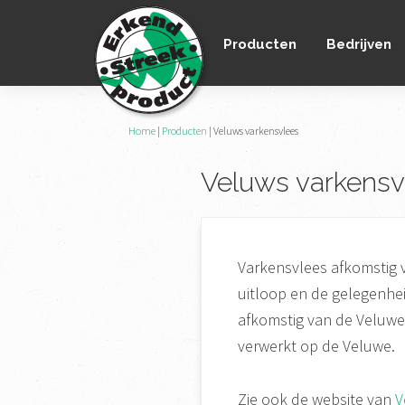
Spring
Door
Spring
naar
naar
naar
Producten
Bedrijven
de
de
de
hoofdnavigatie
hoofd
voettekst
inhoud
Erkend
Home
|
Producten
|
Veluws varkensvlees
het
Streekproduct
enige
Veluws varkensv
onafhankelijke
landelijke
keurmerk
voor
Varkensvlees afkomstig 
streekproducten
uitloop en de gelegenhei
afkomstig van de Veluwe
verwerkt op de Veluwe.
Zie ook de website van
V