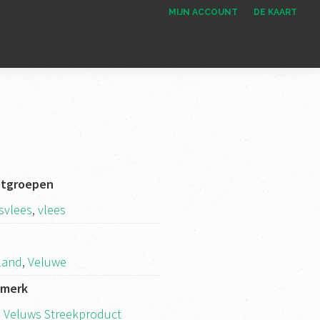
MIJN ACCOUNT
DE KAART
ctgroepen
svlees
,
vlees
k
land
,
Veluwe
kmerk
 Veluws Streekproduct