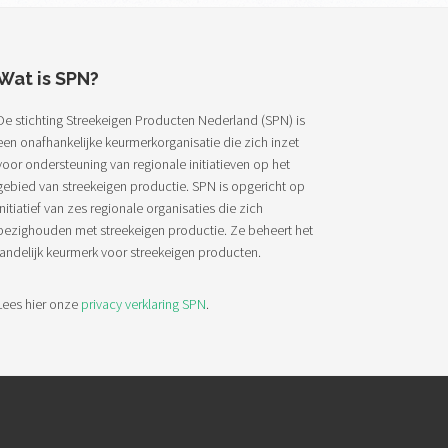
Wat is SPN?
De stichting Streekeigen Producten Nederland (SPN) is
een onafhankelijke keurmerkorganisatie die zich inzet
voor ondersteuning van regionale initiatieven op het
gebied van streekeigen productie. SPN is opgericht op
initiatief van zes regionale organisaties die zich
bezighouden met streekeigen productie. Ze beheert het
landelijk keurmerk voor streekeigen producten.
Lees hier onze
privacy verklaring SPN
.