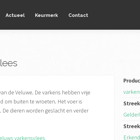
Actueel
Keurmerk
Contact
lees
Produ
varken
van de Veluwe. De varkens hebben vrije
d om buiten te wroeten. Het voer is
Stree
. De dieren worden geslacht en verder
Gelder
Stree
Erkend
eluws varkensvlees