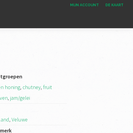
MIJN ACCOUNT
DE KAART
ctgroepen
en honing
,
chutney
,
fruit
rven
,
jam/gelei
k
land
,
Veluwe
kmerk