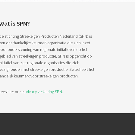
Wat is SPN?
De stichting Streekeigen Producten Nederland (SPN) is
een onafhankelijke keurmerkorganisatie die zich inzet
voor ondersteuning van regionale initiatieven op het
gebied van streekeigen productie. SPN is opgericht op
initiatief van zes regionale organisaties die zich
bezighouden met streekeigen productie. Ze beheert het
landelijk keurmerk voor streekeigen producten.
Lees hier onze
privacy verklaring SPN
.