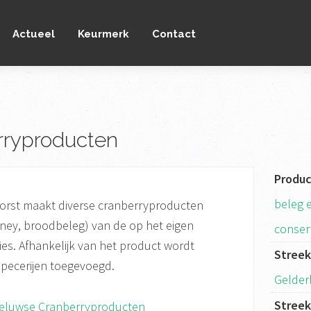
Actueel
Keurmerk
Contact
rryproducten
Produ
beleg 
Voorst maakt diverse cranberryproducten
tney, broodbeleg) van de op het eigen
conse
ies. Afhankelijk van het product wordt
Stree
 specerijen toegevoegd.
Gelder
Stree
eluwse Cranberryproducten