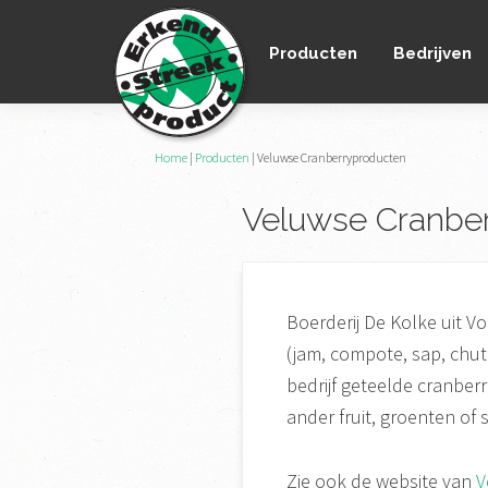
Spring
Door
Spring
naar
naar
naar
Producten
Bedrijven
de
de
de
hoofdnavigatie
hoofd
voettekst
inhoud
Erkend
Home
|
Producten
|
Veluwse Cranberryproducten
het
Streekproduct
enige
Veluwse Cranbe
onafhankelijke
landelijke
keurmerk
voor
Boerderij De Kolke uit 
streekproducten
(jam, compote, sap, chu
bedrijf geteelde cranberr
ander fruit, groenten of
Zie ook de website van
V