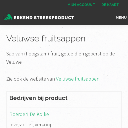
Spring
Door
Spring
MIJN ACCOUNT
DE KAART
naar
naar
naar
MENU
de
de
de
Erkend
het
hoofdnavigatie
hoofd
voettekst
Streekproduct
enige
Veluwse fruitsappen
inhoud
onafhankelijke
landelijke
Sap van (hoogstam) fruit, geteeld en geperst op de
keurmerk
Veluwe
voor
streekproducten
Zie ook de website van
Veluwse fruitsappen
Bedrijven bij product
Boerderij De Kolke
leverancier, verkoop