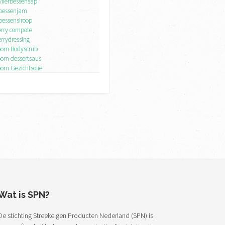
Vlierbessensap
bessenjam
bessensiroop
rry compote
rrydressing
orn Bodyscrub
orn dessertsaus
orn Gezichtsolie
oorn Handcreme
oorn Handzeep
orn Hotelzeepje
orn Huidolie
orn oersap 100%
oorn Shampoo
orn Vloeibare Handzeep
ornbeleg
orndressing
ornsiroop
am
-mosterd saus
nbeleg
Wat is SPN?
besjes met duindoorn
ssensiroop
De stichting Streekeigen Producten Nederland (SPN) is
essenbeleg