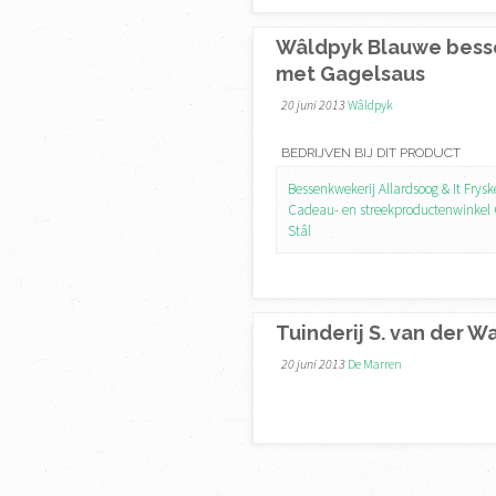
Wâldpyk Blauwe bess
met Gagelsaus
20 juni 2013
Wâldpyk
BEDRIJVEN BIJ DIT PRODUCT
Bessenkwekerij Allardsoog & It Frys
Cadeau- en streekproductenwinkel 
Stâl
Tuinderij S. van der W
20 juni 2013
De Marren