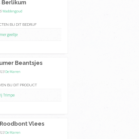
 Berlikum
15
Waddengoud
TEN BIJ DIT BEDRIJF
mer geeltje
umer Beantsjes
2013
De Marren
VEN BIJ DIT PRODUCT
ij Trimpe
 Roodbont Vlees
2013
De Marren