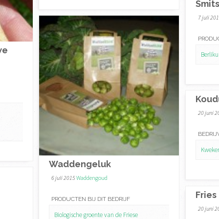
Smits
7 juli 20
PRODUC
we
Berliku
Koud
20 juni 
BEDRIJ
Kweker
Waddengeluk
6 juli 2015
Waddengoud
Fries
PRODUCTEN BIJ DIT BEDRIJF
20 juni 
Biologische groente van de Friese