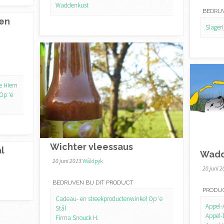
Waddenkust
BEDRIJ
en
Slager
ke Hiem
Op ‘e
Wichter vleessaus
al
Wadd
20 juni 2013
Wâldpyk
20 juni 
BEDRIJVEN BIJ DIT PRODUCT
PRODUC
Cadeau- en streekproductenwinkel Op ‘e
Appel-
Stâl
Appel-
Firma Snouck H.