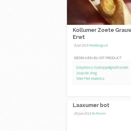
Kollumer Zoete Grau
Erwt
9 juli 2015
Waddengoud
BEDRIJVEN BIJ DIT PRODUCT
Greydanus Aardappelgroothandel
Jaap de Jong
Teler Piet Hoekstra
Laaxumer bot
20 juni 2013
De Marren