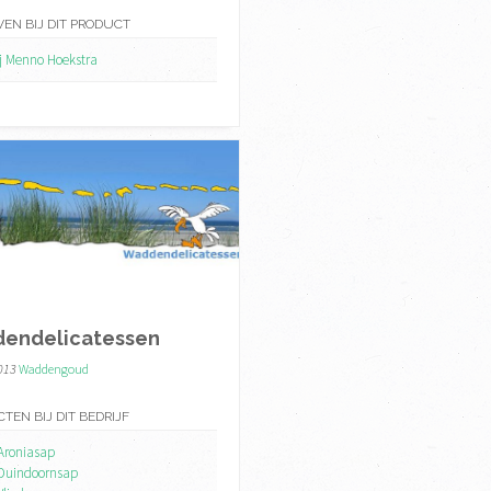
VEN BIJ DIT PRODUCT
ij Menno Hoekstra
endelicatessen
2013
Waddengoud
TEN BIJ DIT BEDRIJF
Aroniasap
Duindoornsap