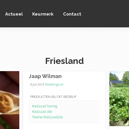
Actueel
Keurmerk
Contact
Friesland
Jaap Wilman
8 juli 2015
Waddengoud
PRODUCTEN BIJ DIT BEDRIJF
Koolzaad honing
Koolzaad olie
Texelse Koolzaadolie