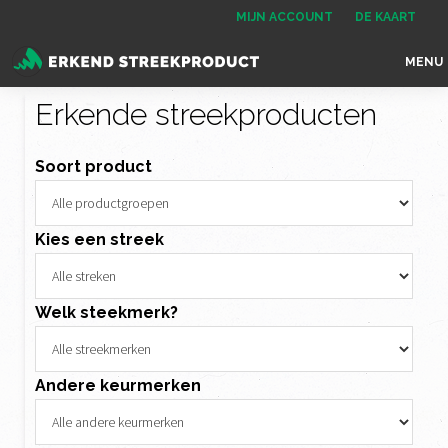
Spring
Door
Spring
MIJN ACCOUNT
DE KAART
naar
naar
naar
MENU
de
de
de
Erkend
het
hoofdnavigatie
hoofd
voettekst
Streekproduct
Erkende streekproducten
enige
inhoud
onafhankelijke
Soort product
landelijke
keurmerk
voor
Kies een streek
streekproducten
Welk steekmerk?
Andere keurmerken